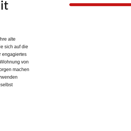
it
hre alte
 sich auf die
r engagiertes
re Wohnung von
 Sorgen machen
verwenden
selbst